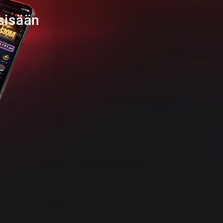
 sisään