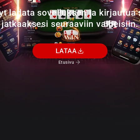
yt ladata sovelluksen ja kirjautua
jatkaaksesi seuraaviin vaiheisiin.
LATAA
Etusivu