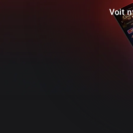
Voit n