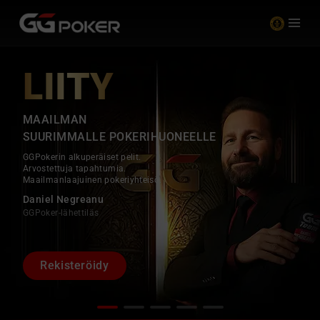
GGPOKER
2026 WSOP
VERKOSSA
16. elokuuta - 29. syyskuuta
2
Näytä lisää
0
2
6