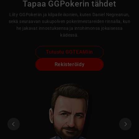
Tapaa GGPokerin tähdet
U
I
Liity GGPokeriin ja kilpaile ikonien, kuten Daniel Negreanun,
S
U
sekä seuraavan sukupolven pokerimestareiden rinnalla, kun
U
he jakavat innostuksensa ja intohimonsa jokaisessa
T
kädessä.
E
E
Tutustu GGTEAMiin
N
Rekisteröidy