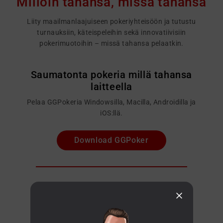
Milloin tahansa, missä tahansa
Liity maailmanlaajuiseen pokeriyhteisöön ja tutustu
turnauksiin, käteispeleihin sekä innovatiivisiin
pokerimuotoihin – missä tahansa pelaatkin.
Saumatonta pokeria millä tahansa
laitteella
Pelaa GGPokeria Windowsilla, Macilla, Androidilla ja
iOS:llä.
Download GGPoker
Koe käteispelien jännitystä 24/7
Nopeatempoisia pelejä, joustavat panokset ja
pelitoimintaa ympäri vuorokauden.