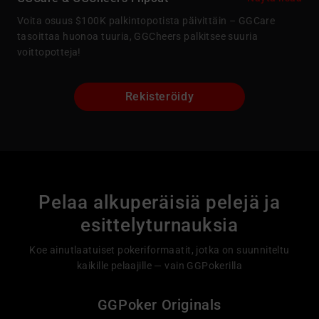
G
Voita osuus $100K palkintopotista päivittäin – GGCare
C
tasoittaa huonoa tuuria, GGCheers palkitsee suuria
a
voittopotteja!
r
e
&
Rekisteröidy
G
G
C
h
e
e
Pelaa alkuperäisiä pelejä ja
r
s
esittelyturnauksia
F
l
Koe ainutlaatuiset pokeriformaatit, jotka on suunniteltu
i
kaikille pelaajille — vain GGPokerilla
p
o
GGPoker Originals
u