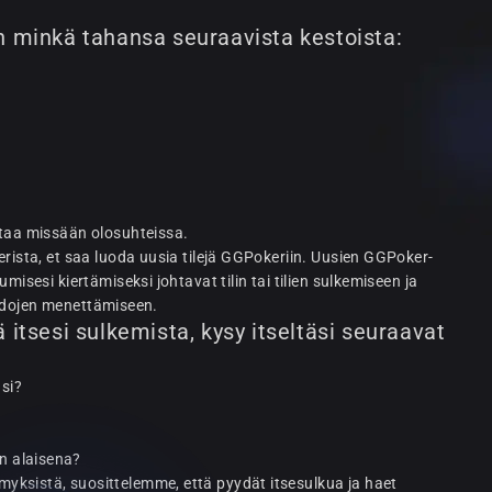
n minkä tahansa seuraavista kestoista:
ttaa missään olosuhteissa.
erista, et saa luoda uusia tilejä GGPokeriin. Uusien GGPoker-
misesi kiertämiseksi johtavat tilin tai tilien sulkemiseen ja
saldojen menettämiseen.
 itsesi sulkemista, kysy itseltäsi seuraavat
asi?
en alaisena?
yksistä, suosittelemme, että pyydät itsesulkua ja haet