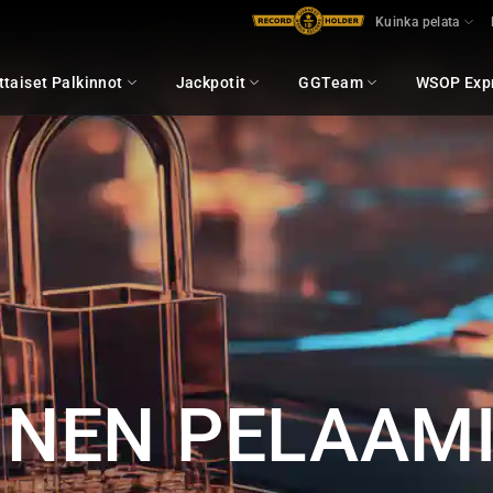
Kuinka pelata
taiset Palkinnot
Jackpotit
GGTeam
WSOP Exp
INEN PELAAM