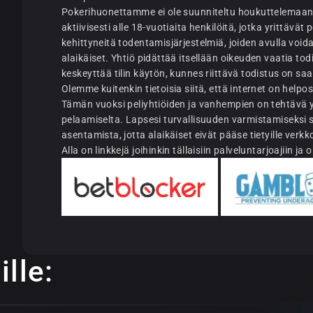
Pokerihuonettamme ei ole suunniteltu houkuttelemaan
aktiivisesti alle 18-vuotiaita henkilöitä, jotka yrittä
kehittyneitä todentamisjärjestelmiä, joiden avulla voi
alaikäiset. Yhtiö pidättää itsellään oikeuden vaatia tod
keskeyttää tilin käytön, kunnes riittävä todistus on saa
Olemme kuitenkin tietoisia siitä, että internet on help
Tämän vuoksi peliyhtiöiden ja vanhempien on tehtävä yh
pelaamiselta. Lapsesi turvallisuuden varmistamiseksi
asentamista, jotta alaikäiset eivät pääse tietyille verkko
Alla on linkkejä joihinkin tällaisiin palveluntarjoajiin ja 
lle: