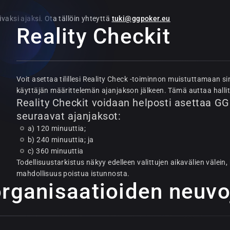
pivaksi ajaksi. Ota tällöin yhteyttä
tuki@ggpoker.eu
Reality Checkit
Voit asettaa tilillesi Reality Check -toiminnon muistuttamaan si
käyttäjän määrittelemän ajanjakson jälkeen. Tämä auttaa hall
Reality Checkit voidaan helposti asettaa G
seuraavat ajanjaksot:
a) 120 minuuttia;
b) 240 minuuttia; ja
c) 360 minuuttia
Todellisuustarkistus näkyy edelleen valittujen aikavälien välein, 
mahdollisuus poistua istunnosta.
rganisaatioiden neuvoj