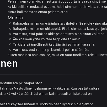
Pelaaminen voi myös aiheuttaa riippuvuutta ja saada sinut me
kaikki pelikokemuksesi ovat mahdollisimman positiivisia, vaikk
sinua hallitsemaan omaa pelaamistasi.
Muista
Rahapelaaminen on eräänlaista viihdettä. Se ei ole keino rik
Rahapelaaminen on uhkapeliä. Ei ole olemassa kaavoja, jotk
Varmista, että päätös uhkapelaamisesta on sinun valintasi.
Älä koskaan yritä voittaa tappioita takaisin.
Tarkista säännöllisesti käyttämäsi summat kassalla.
Varmista, että tunnet pelaamiesi pelien säännöt.
Kuten monissa asioissa, se, mikä on nautinnollista kohtuullisesti,
inen
astuullisen peliympäristön.
n tahansa Vastuullinen pelaaminen -valikosta. Kun päätät sulkea
i, etkä voi käyttää tiliäsi ennen kuin itsesulkemisjaksosi on
sisään tai käyttää mitään GGPokerin osaa kyseisen ajanjakson