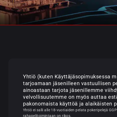
Yhtiö (kuten Käyttäjäsopimuksessa mä
tarjoamaan jäsenilleen vastuullisen 
ainoastaan tarjota jäsenillemme viih
velvollisuutemme on myös auttaa est
pakonomaista käyttöä ja alaikäisten p
Yhtiö ei salli alle 18-vuotiaiden pelata pokeripelejä GGP
rahapelitoimintaan on rikos.