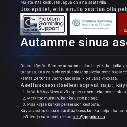
Muista että keskusteluapua on aina saatavilla.
Jos epäilet, että sinulla saattaa olla p
Autamme sinua as
Osana käytäntöämme annamme sinulle työkalut, joilla voit
tahansa. Ota vain yhteyttä asiakaspalveluumme osoitte
kautta 24 tuntia vuorokaudessa, 7 päivänä viikossa.
Asettaaksesi itsellesi sopivat rajat, käy
Määritä hyväksyttävä tappio ennen pelaamisen aloit
Merkitse muistiin, kuinka usein pelaat.
Pidä kirjaa kunkin pelisession kestosta.
Käytä vastauksiasi määrittääksesi, kuinka paljon haluat s
Lisätietoja saat osoitteesta
tuki@ggpoker.eu