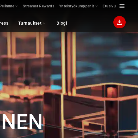
Pelimme
Streamer Rewards
Yhteistyökumppanit
Etusivu
ress
Turnaukset
Blogi
INEN