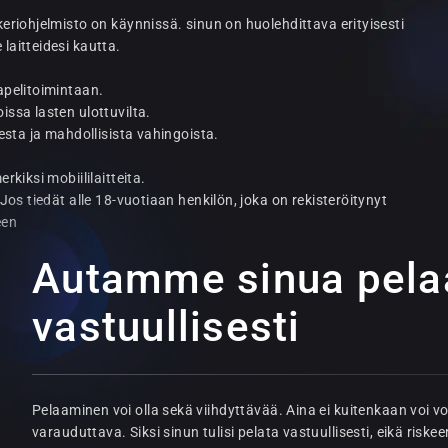
keriohjelmisto on käynnissä. sinun on huolehdittava erityisesti
laitteidesi kautta.
apelitoimintaan.
issa lasten ulottuvilta.
desta ja mahdollisista vahingoista.
rkiksi mobiililaitteita.
 Jos tiedät alle 18-vuotiaan henkilön, joka on rekisteröitynyt
een
Autamme sinua pel
vastuullisesti
Pelaaminen voi olla sekä viihdyttävää. Aina ei kuitenkaan voi vo
varauduttava. Siksi sinun tulisi pelata vastuullisesti, eikä riske