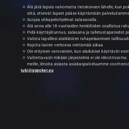
Älä jätä lapsia valvomatta tietokoneen lähelle, kun po
siitä, etteivät lapset pääse käyttämään palveluitamme 
Suojaa uhkapeliohjelmat salasanalla.
Älä anna alle 18-vuotiaiden henkilöiden osallistua rah
Pidä käyttäjätunnus, salasana ja talletustapatiedot po
Valista lapsillesi alaikäisten rahapelaamisen laillisuu
Rajoita lasten verkossa viettämää aikaa.
Ole erityisen varovainen, kun alaikäiset käyttävät esime
Valitettavasti mikään järjestelmä ei ole idioottivarma.
meille, ilmoita asiasta asiakaspalveluumme osoittees
tuki@ggpoker.eu