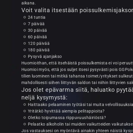
aikana.
Voit valita itsestään poissulkemisjakso
24 tuntia
7 päivää
30 päivää
60 päivää
120 päivää
180 päivää
Pysyvä ajanjakso
Huomioithan, että itsehäistä poissulkemista ei voi peruu
Huomioi myös, että jos suljet itsesi pysyvästi pois GGPok
tilien luominen tai mitkä tahansa toimet/yritykset sulkeutu
mahdollisesti siihen liittyvän saldon tai niihin liittyvien 
Jos olet epävarma siitä, haluatko pyytää
neljä kysymystä:
Haittaako pelaaminen työtäsi tai muita velvollisuuksi
Yritätkö hyvittää aiempia pelitappioita?
Oletko toipumassa riippuvuushäiriöstä?
Pelaatko alkoholin tai muiden vaikutteiden vaikutuks
Jos vastauksesi on myöntävä ainakin yhteen näistä kysym