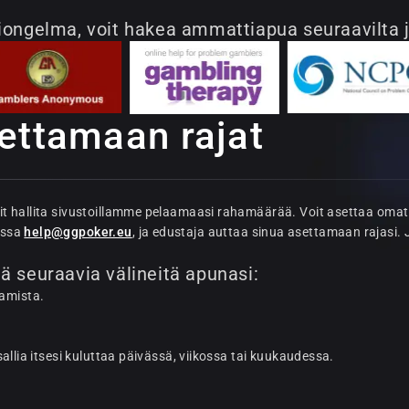
eliongelma, voit hakea ammattiapua seuraavilta j
ettamaan rajat
 hallita sivustoillamme pelaamaasi rahamäärää. Voit asettaa omat ta
essa
help@ggpoker.eu
, ja edustaja auttaa sinua asettamaan rajasi. 
tä seuraavia välineitä apunasi:
tamista.
allia itsesi kuluttaa päivässä, viikossa tai kuukaudessa.