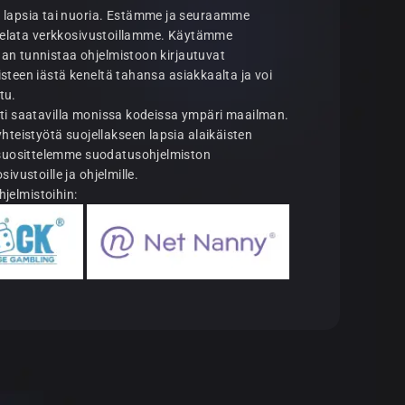
 lapsia tai nuoria. Estämme ja seuraamme
vät pelata verkkosivustoillamme. Käytämme
daan tunnistaa ohjelmistoon kirjautuvat
isteen iästä keneltä tahansa asiakkaalta ja voi
tu.
osti saatavilla monissa kodeissa ympäri maailman.
teistyötä suojellakseen lapsia alaikäisten
 suosittelemme suodatusohjelmiston
sivustoille ja ohjelmille.
ohjelmistoihin: