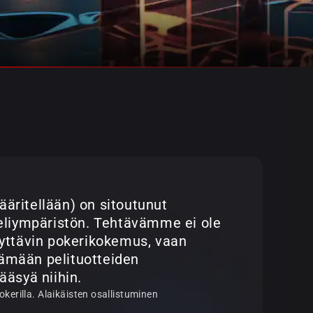
äritellään) on sitoutunut
peliympäristön. Tehtävämme ei ole
dyttävin pokerikokemus, vaan
ämään pelituotteiden
ääsyä niihin.
okerilla. Alaikäisten osallistuminen